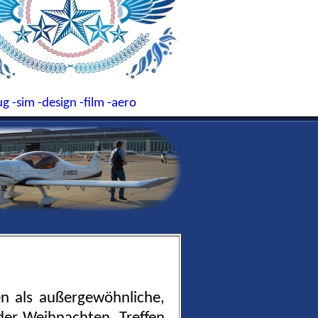
ug
-sim
-design
-film
-aero
n als außergewöhnliche,