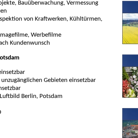
rojekte, Bauüberwachung, Vermessung
ten
spektion von Kraftwerken, Kühltürmen,
 Imagefilme, Werbefilme
 nach Kundenwunsch
 Potsdam
insetzbar
 unzugänglichen Gebieten einsetzbar
nsetzbar
 Luftbild Berlin, Potsdam
D