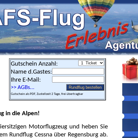
Gutschein Anzahl:
Name d.Gastes:
Ihre E-Mail:
>> AGBs...
Rundflug bestellen
Gutschein als PDF, Zustellzeit 2 Tage, frei übertragbar
g in die Alpen!
iersitzigen Motorflugzeug und heben Sie
nem Rundflug Cessna über Regensburg ab.