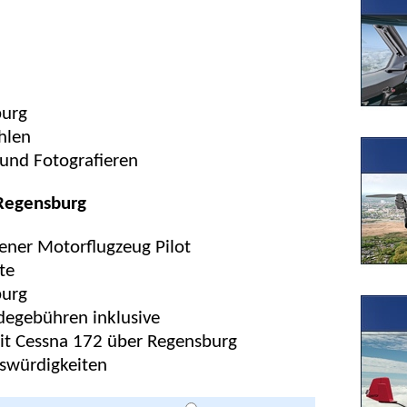
burg
hlen
und Fotografieren
 Regensburg
ener Motorflugzeug Pilot
te
burg
ndegebühren inklusive
it Cessna 172 über Regensburg
nswürdigkeiten